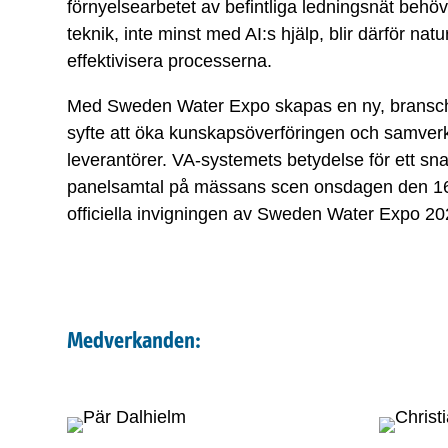
förnyelsearbetet av befintliga ledningsnät behöv
teknik, inte minst med AI:s hjälp, blir därför natu
effektivisera processerna.
Med Sweden Water Expo skapas en ny, branschs
syfte att öka kunskapsöverföringen och samverka
leverantörer. VA-systemets betydelse för ett sn
panelsamtal på mässans scen onsdagen den 16 
officiella invigningen av Sweden Water Expo 20
Medverkanden: