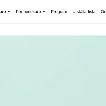
lare
För besökare
Program
Utställarlista
Om