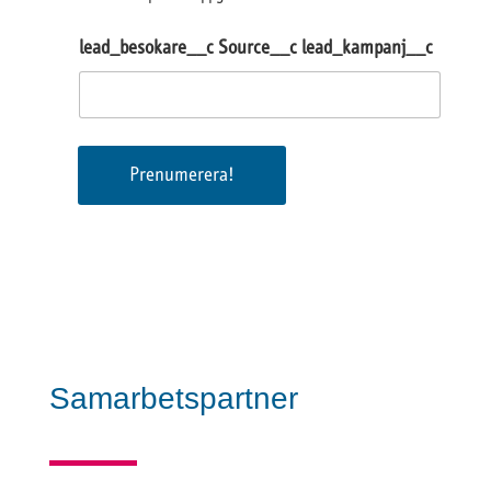
n
g
lead_besokare__c Source__c lead_kampanj__c
a
v
p
e
r
s
Prenumerera!
o
n
u
p
p
g
i
f
t
e
r
Samarbetspartner
*