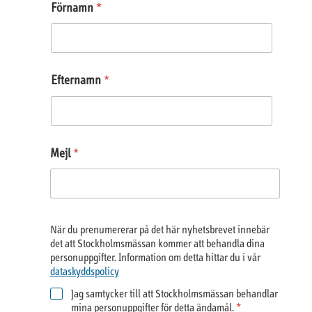
Förnamn
*
Efternamn
*
Mejl
*
H
När du prenumererar på det här nyhetsbrevet innebär
a
det att Stockholmsmässan kommer att behandla dina
n
personuppgifter. Information om detta hittar du i vår
t
dataskyddspolicy
e
r
Jag samtycker till att Stockholmsmässan behandlar
i
mina personuppgifter för detta ändamål.
*