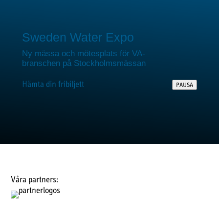
Sweden Water Expo
Ny mässa och mötesplats för VA-
branschen på Stockholmsmässan
Hämta din fribiljett
PAUSA
Våra partners: